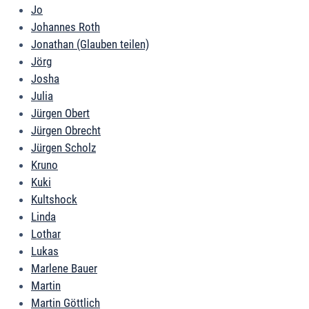
Jo
Johannes Roth
Jonathan (Glauben teilen)
Jörg
Josha
Julia
Jürgen Obert
Jürgen Obrecht
Jürgen Scholz
Kruno
Kuki
Kultshock
Linda
Lothar
Lukas
Marlene Bauer
Martin
Martin Göttlich