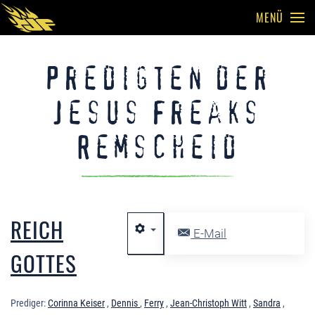
MENÜ
Skip to main content
Predigten der
Jesus Freaks
Remscheid
REICH
E-Mail
GOTTES
Prediger:
Corinna Keiser
,
Dennis
,
Ferry
,
Jean-Christoph Witt
,
Sandra
,