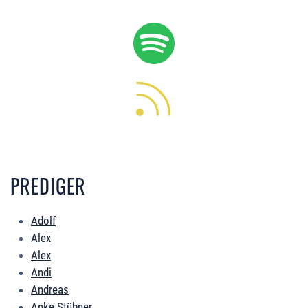
PREDIGER
Adolf
Alex
Alex
Andi
Andreas
Anke Stübner