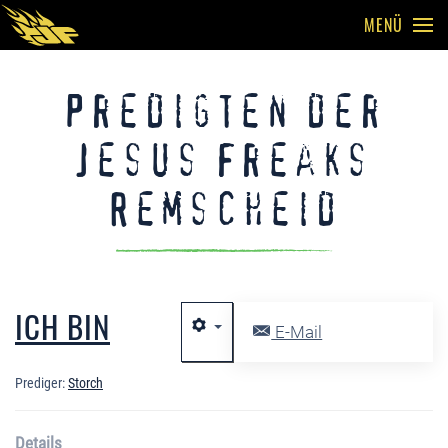
MENÜ
Skip to main content
Predigten der
Jesus Freaks
Remscheid
ICH BIN
E-Mail
Prediger:
Storch
Details