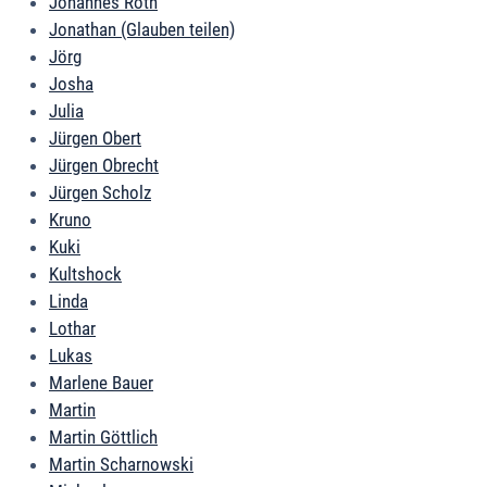
Johannes Roth
Jonathan (Glauben teilen)
Jörg
Josha
Julia
Jürgen Obert
Jürgen Obrecht
Jürgen Scholz
Kruno
Kuki
Kultshock
Linda
Lothar
Lukas
Marlene Bauer
Martin
Martin Göttlich
Martin Scharnowski