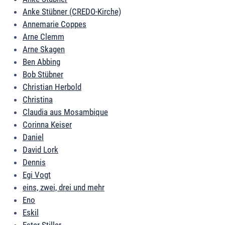
Anke Stübner (CREDO-Kirche)
Annemarie Coppes
Arne Clemm
Arne Skagen
Ben Abbing
Bob Stübner
Christian Herbold
Christina
Claudia aus Mosambique
Corinna Keiser
Daniel
David Lork
Dennis
Egi Vogt
eins, zwei, drei und mehr
Eno
Eskil