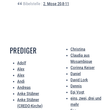
Bibelstelle :
2. Mose 20,8-11
PREDIGER
Christina
Claudia aus
Mosambique
Adolf
Corinna Keiser
Alex
Daniel
Alex
David Lork
Andi
Dennis
Andreas
Egi Vogt
Anke Stübner
eins, zwei, drei und
Anke Stübner
mehr
(CREDO-Kirche)