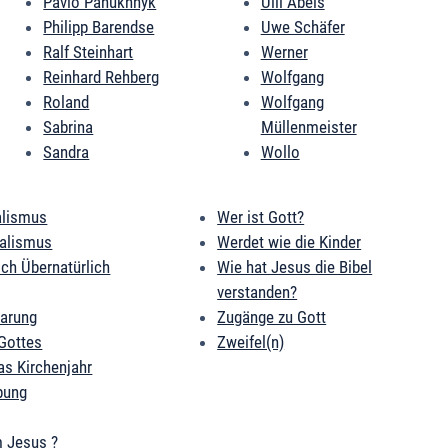
Pavlo Panukhnyk
Ulli Abels
Philipp Barendse
Uwe Schäfer
Ralf Steinhart
Werner
Reinhard Rehberg
Wolfgang
Roland
Wolfgang
Sabrina
Müllenmeister
Sandra
Wollo
alismus
Wer ist Gott?
ialismus
Werdet wie die Kinder
ich Übernatürlich
Wie hat Jesus die Bibel
verstanden?
barung
Zugänge zu Gott
Gottes
Zweifel(n)
as Kirchenjahr
bung
 Jesus ?