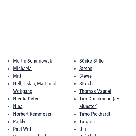
Martin Scharnowski
Sönke Stiller
Michaela
Stefan
Mittli
Stevie
Nell, Oskar, Matti und
Storch
Wolfgang
Thomas Vaupel
Nicole Detert
Tim Grundmann (JF
Nina
Münster)
Norbert Kemmesis
Timo Pickhardt
Paddy
Torsten
Paul Witt
Ulli