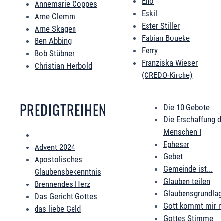
Eno
Annemarie Coppes
Eskil
Arne Clemm
Ester Stiller
Arne Skagen
Fabian Boueke
Ben Abbing
Ferry
Bob Stübner
Franziska Wieser
Christian Herbold
(CREDO-Kirche)
PREDIGTREIHEN
Die 10 Gebote
Die Erschaffung 
Menschen I
Epheser
Advent 2024
Gebet
Apostolisches
Gemeinde ist...
Glaubensbekenntnis
Glauben teilen
Brennendes Herz
Glaubensgrundla
Das Gericht Gottes
Gott kommt mir 
das liebe Geld
Gottes Stimme