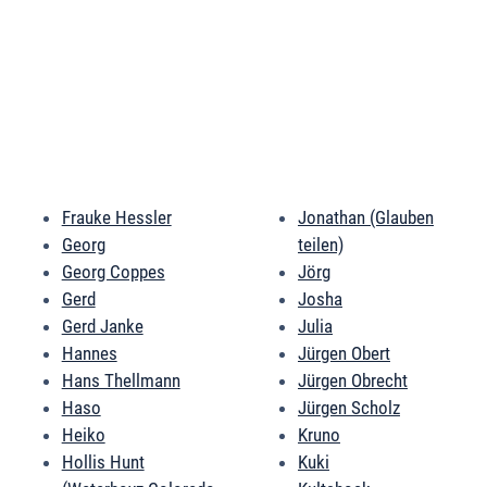
Frauke Hessler
Jonathan (Glauben
Georg
teilen)
Georg Coppes
Jörg
Gerd
Josha
Gerd Janke
Julia
Hannes
Jürgen Obert
Hans Thellmann
Jürgen Obrecht
Haso
Jürgen Scholz
Heiko
Kruno
Hollis Hunt
Kuki