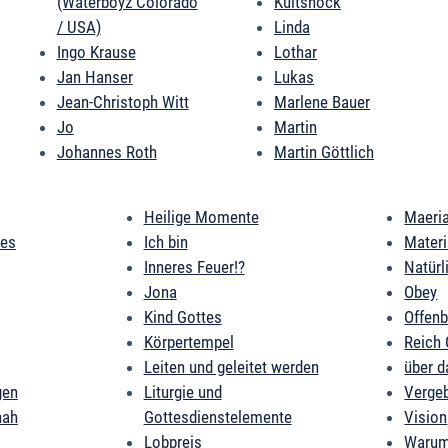
(Waterboyz Colorado
Kultshock
/ USA)
Linda
Ingo Krause
Lothar
Jan Hanser
Lukas
Jean-Christoph Witt
Marlene Bauer
Jo
Martin
Johannes Roth
Martin Göttlich
Heilige Momente
Maeri
des
Ich bin
Mater
Inneres Feuer!?
Natürl
Jona
Obey
Kind Gottes
Offen
Körpertempel
Reich 
Leiten und geleitet werden
über d
gen
Liturgie und
Verge
nah
Gottesdienstelemente
Vision
Lobpreis
Warum