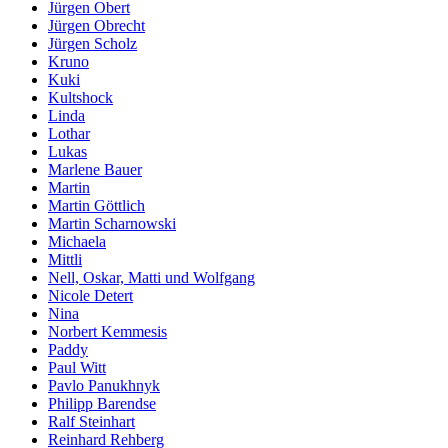
Jürgen Obert
Jürgen Obrecht
Jürgen Scholz
Kruno
Kuki
Kultshock
Linda
Lothar
Lukas
Marlene Bauer
Martin
Martin Göttlich
Martin Scharnowski
Michaela
Mittli
Nell, Oskar, Matti und Wolfgang
Nicole Detert
Nina
Norbert Kemmesis
Paddy
Paul Witt
Pavlo Panukhnyk
Philipp Barendse
Ralf Steinhart
Reinhard Rehberg