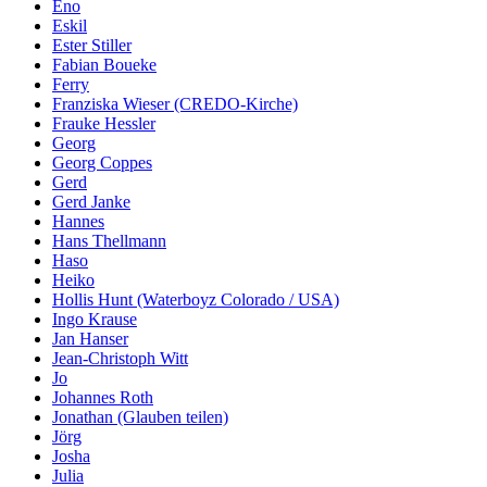
Eno
Eskil
Ester Stiller
Fabian Boueke
Ferry
Franziska Wieser (CREDO-Kirche)
Frauke Hessler
Georg
Georg Coppes
Gerd
Gerd Janke
Hannes
Hans Thellmann
Haso
Heiko
Hollis Hunt (Waterboyz Colorado / USA)
Ingo Krause
Jan Hanser
Jean-Christoph Witt
Jo
Johannes Roth
Jonathan (Glauben teilen)
Jörg
Josha
Julia