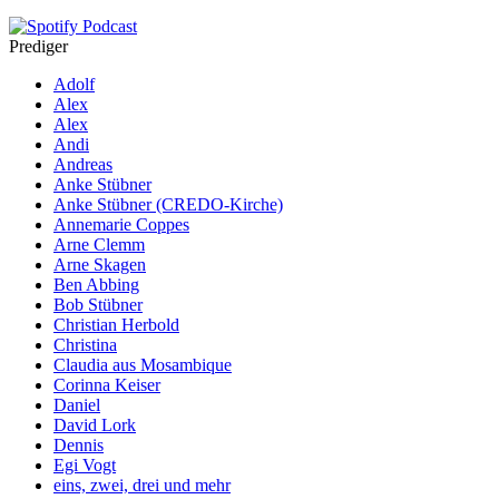
Prediger
Adolf
Alex
Alex
Andi
Andreas
Anke Stübner
Anke Stübner (CREDO-Kirche)
Annemarie Coppes
Arne Clemm
Arne Skagen
Ben Abbing
Bob Stübner
Christian Herbold
Christina
Claudia aus Mosambique
Corinna Keiser
Daniel
David Lork
Dennis
Egi Vogt
eins, zwei, drei und mehr