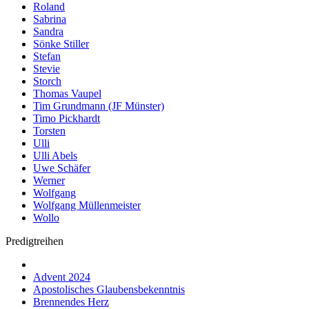
Roland
Sabrina
Sandra
Sönke Stiller
Stefan
Stevie
Storch
Thomas Vaupel
Tim Grundmann (JF Münster)
Timo Pickhardt
Torsten
Ulli
Ulli Abels
Uwe Schäfer
Werner
Wolfgang
Wolfgang Müllenmeister
Wollo
Predigtreihen
Advent 2024
Apostolisches Glaubensbekenntnis
Brennendes Herz