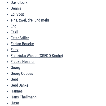
David Lork
Dennis
Egi Vogt
eins, zwei, drei und mehr
Eno
Eskil
Ester Stiller
Fabian Boueke
Ferry
Franziska Wieser (CREDO-Kirche)
Frauke Hessler
Georg
Georg Coppes
Gerd
Gerd Janke
Hannes
Hans Thellmann
Haso