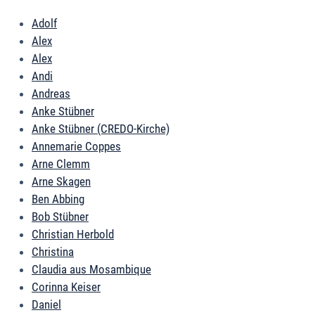
Adolf
Alex
Alex
Andi
Andreas
Anke Stübner
Anke Stübner (CREDO-Kirche)
Annemarie Coppes
Arne Clemm
Arne Skagen
Ben Abbing
Bob Stübner
Christian Herbold
Christina
Claudia aus Mosambique
Corinna Keiser
Daniel