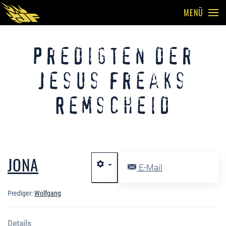
MENÜ
Skip to main content
Predigten der
Jesus Freaks
Remscheid
JONA
E-Mail
Prediger:
Wolfgang
Details