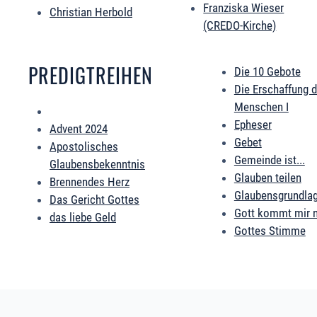
Franziska Wieser
Christian Herbold
(CREDO-Kirche)
PREDIGTREIHEN
Die 10 Gebote
Die Erschaffung 
Menschen I
Epheser
Advent 2024
Gebet
Apostolisches
Gemeinde ist...
Glaubensbekenntnis
Glauben teilen
Brennendes Herz
Glaubensgrundla
Das Gericht Gottes
Gott kommt mir 
das liebe Geld
Gottes Stimme