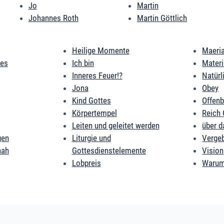
Jo
Martin
Johannes Roth
Martin Göttlich
Heilige Momente
Maeri
des
Ich bin
Mater
Inneres Feuer!?
Natürl
Jona
Obey
Kind Gottes
Offen
Körpertempel
Reich 
Leiten und geleitet werden
über d
gen
Liturgie und
Verge
nah
Gottesdienstelemente
Vision
Lobpreis
Warum