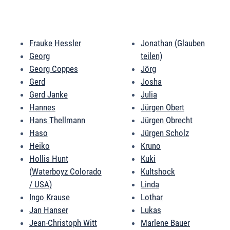
Frauke Hessler
Jonathan (Glauben
Georg
teilen)
Georg Coppes
Jörg
Gerd
Josha
Gerd Janke
Julia
Hannes
Jürgen Obert
Hans Thellmann
Jürgen Obrecht
Haso
Jürgen Scholz
Heiko
Kruno
Hollis Hunt
Kuki
(Waterboyz Colorado
Kultshock
/ USA)
Linda
Ingo Krause
Lothar
Jan Hanser
Lukas
Jean-Christoph Witt
Marlene Bauer