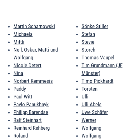
Martin Scharnowski
Sönke Stiller
Michaela
Stefan
Mittli
Stevie
Nell, Oskar, Matti und
Storch
Wolfgang
Thomas Vaupel
Nicole Detert
Tim Grundmann (JF
Nina
Münster)
Norbert Kemmesis
Timo Pickhardt
Paddy
Torsten
Paul Witt
Ulli
Pavlo Panukhnyk
Ulli Abels
Philipp Barendse
Uwe Schäfer
Ralf Steinhart
Werner
Reinhard Rehberg
Wolfgang
Roland
Wolfgang