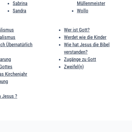
Sabrina
Müllenmeister
Sandra
Wollo
alismus
Wer ist Gott?
ialismus
Werdet wie die Kinder
ich Übernatürlich
Wie hat Jesus die Bibel
verstanden?
barung
Zugänge zu Gott
Gottes
Zweifel(n)
as Kirchenjahr
bung
 Jesus ?