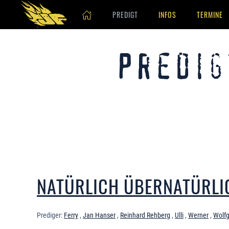
PREDIGT
INFOS
TERMINE
Skip to main content
Predig
NATÜRLICH ÜBERNATÜRLI
Prediger:
Ferry
,
Jan Hanser
,
Reinhard Rehberg
,
Ulli
,
Werner
,
Wolf