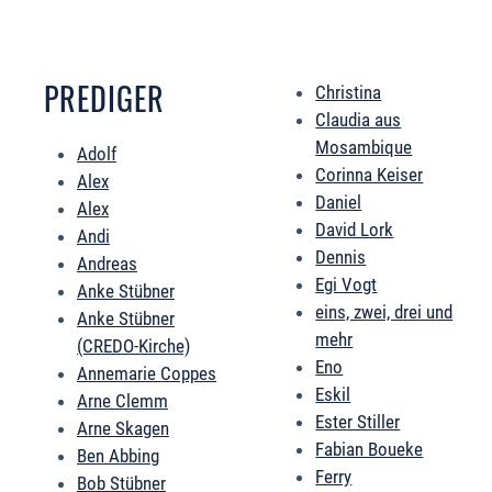
PREDIGER
Christina
Claudia aus
Mosambique
Adolf
Corinna Keiser
Alex
Daniel
Alex
David Lork
Andi
Dennis
Andreas
Egi Vogt
Anke Stübner
eins, zwei, drei und
Anke Stübner
mehr
(CREDO-Kirche)
Eno
Annemarie Coppes
Eskil
Arne Clemm
Ester Stiller
Arne Skagen
Fabian Boueke
Ben Abbing
Ferry
Bob Stübner