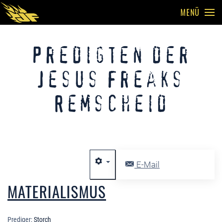
MENÜ
Skip to main content
Predigten der
Jesus Freaks
Remscheid
E-Mail
MATERIALISMUS
Prediger:
Storch