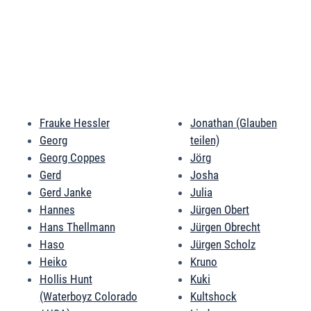
Frauke Hessler
Jonathan (Glauben
Georg
teilen)
Georg Coppes
Jörg
Gerd
Josha
Gerd Janke
Julia
Hannes
Jürgen Obert
Hans Thellmann
Jürgen Obrecht
Haso
Jürgen Scholz
Heiko
Kruno
Hollis Hunt
Kuki
(Waterboyz Colorado
Kultshock