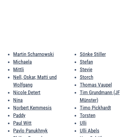
Martin Scharnowski
Sönke Stiller
Michaela
Stefan
Mittli
Stevie
Nell, Oskar, Matti und
Storch
Wolfgang
Thomas Vaupel
Nicole Detert
Tim Grundmann (JF
Nina
Münster)
Norbert Kemmesis
Timo Pickhardt
Paddy
Torsten
Paul Witt
Ulli
Pavlo Panukhnyk
Ulli Abels