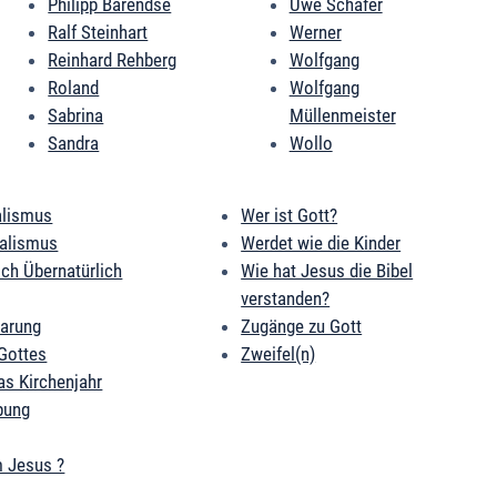
Philipp Barendse
Uwe Schäfer
Ralf Steinhart
Werner
Reinhard Rehberg
Wolfgang
Roland
Wolfgang
Sabrina
Müllenmeister
Sandra
Wollo
alismus
Wer ist Gott?
ialismus
Werdet wie die Kinder
ich Übernatürlich
Wie hat Jesus die Bibel
verstanden?
barung
Zugänge zu Gott
Gottes
Zweifel(n)
as Kirchenjahr
bung
 Jesus ?