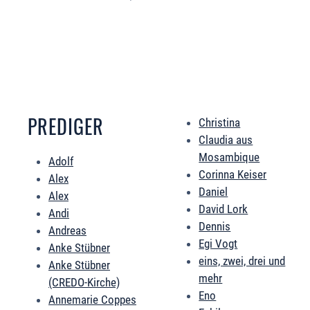
PREDIGER
Christina
Claudia aus
Mosambique
Adolf
Corinna Keiser
Alex
Daniel
Alex
David Lork
Andi
Dennis
Andreas
Egi Vogt
Anke Stübner
eins, zwei, drei und
Anke Stübner
mehr
(CREDO-Kirche)
Eno
Annemarie Coppes