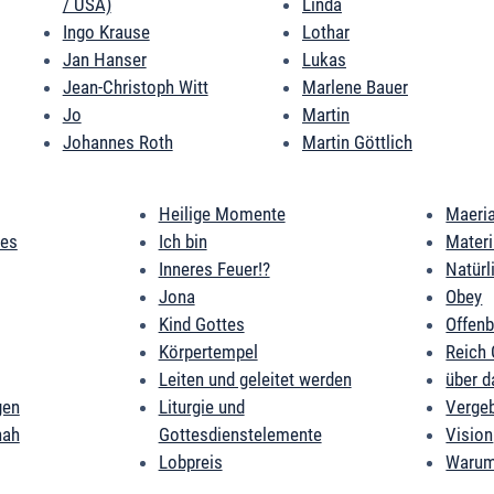
/ USA)
Linda
Ingo Krause
Lothar
Jan Hanser
Lukas
Jean-Christoph Witt
Marlene Bauer
Jo
Martin
Johannes Roth
Martin Göttlich
Heilige Momente
Maeri
des
Ich bin
Mater
Inneres Feuer!?
Natürl
Jona
Obey
Kind Gottes
Offen
Körpertempel
Reich 
Leiten und geleitet werden
über d
gen
Liturgie und
Verge
nah
Gottesdienstelemente
Vision
Lobpreis
Warum