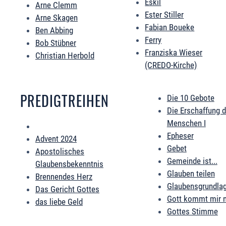
Eskil
Arne Clemm
Ester Stiller
Arne Skagen
Fabian Boueke
Ben Abbing
Ferry
Bob Stübner
Franziska Wieser
Christian Herbold
(CREDO-Kirche)
PREDIGTREIHEN
Die 10 Gebote
Die Erschaffung 
Menschen I
Epheser
Advent 2024
Gebet
Apostolisches
Gemeinde ist...
Glaubensbekenntnis
Glauben teilen
Brennendes Herz
Glaubensgrundla
Das Gericht Gottes
Gott kommt mir 
das liebe Geld
Gottes Stimme