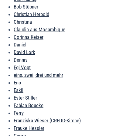
Bob Stübner
Christian Herbold
Christina
Claudia aus Mosambique
Corinna Keiser
Daniel
David Lork
Dennis
Egi Vogt
eins, zwei, drei und mehr
Eno
Eskil
Ester Stiller
Fabian Boueke
Ferry
Franziska Wieser (CREDO-Kirche)
Frauke Hessler
Georg