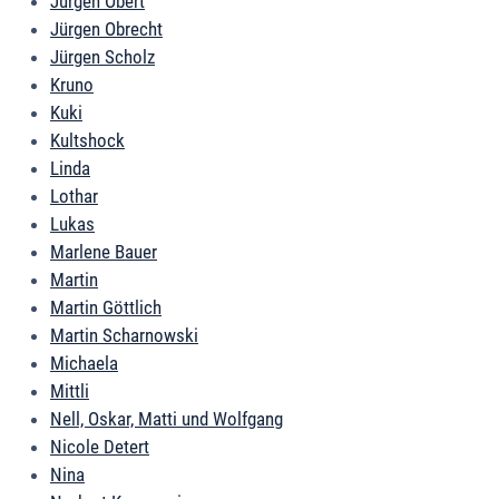
Jürgen Obert
Jürgen Obrecht
Jürgen Scholz
Kruno
Kuki
Kultshock
Linda
Lothar
Lukas
Marlene Bauer
Martin
Martin Göttlich
Martin Scharnowski
Michaela
Mittli
Nell, Oskar, Matti und Wolfgang
Nicole Detert
Nina