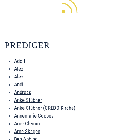
PREDIGER
Adolf
Alex
Alex
Andi
Andreas
Anke Stübner
Anke Stübner (CREDO-Kirche)
Annemarie Coppes
Arne Clemm
Arne Skagen
Ben Abbing