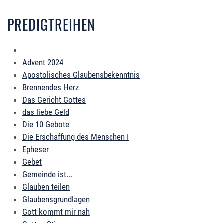
PREDIGTREIHEN
Advent 2024
Apostolisches Glaubensbekenntnis
Brennendes Herz
Das Gericht Gottes
das liebe Geld
Die 10 Gebote
Die Erschaffung des Menschen I
Epheser
Gebet
Gemeinde ist...
Glauben teilen
Glaubensgrundlagen
Gott kommt mir nah