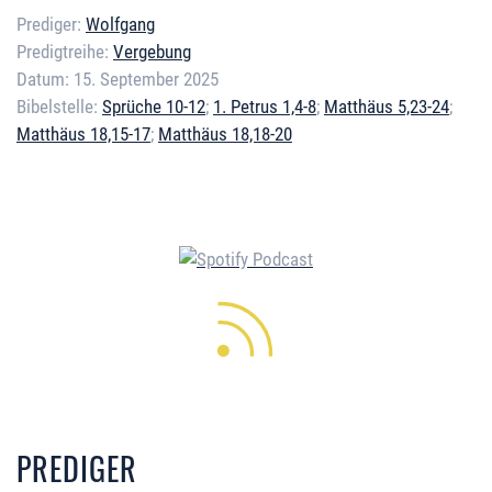
Prediger:
Wolfgang
Predigtreihe:
Vergebung
Datum:
15. September 2025
Bibelstelle:
Sprüche 10-12
;
1. Petrus 1,4-8
;
Matthäus 5,23-24
;
Matthäus 18,15-17
;
Matthäus 18,18-20
Error loading media: File could
not be played
PREDIGER