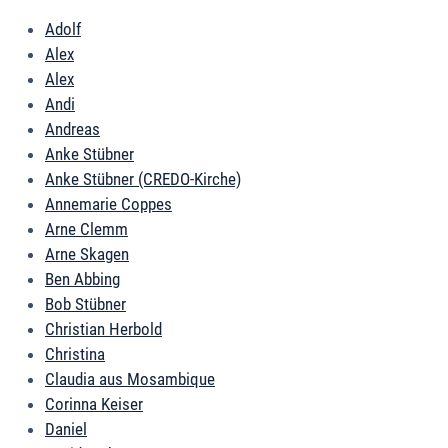
Adolf
Alex
Alex
Andi
Andreas
Anke Stübner
Anke Stübner (CREDO-Kirche)
Annemarie Coppes
Arne Clemm
Arne Skagen
Ben Abbing
Bob Stübner
Christian Herbold
Christina
Claudia aus Mosambique
Corinna Keiser
Daniel