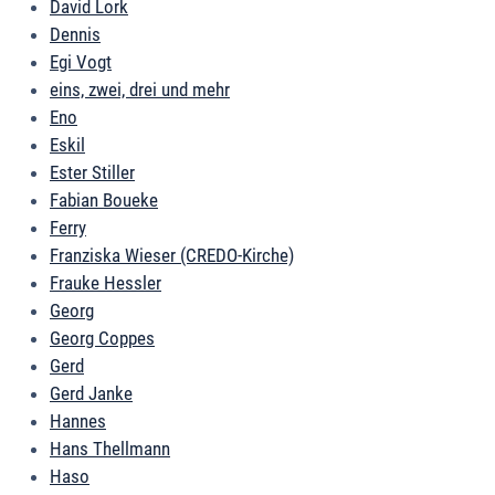
David Lork
Dennis
Egi Vogt
eins, zwei, drei und mehr
Eno
Eskil
Ester Stiller
Fabian Boueke
Ferry
Franziska Wieser (CREDO-Kirche)
Frauke Hessler
Georg
Georg Coppes
Gerd
Gerd Janke
Hannes
Hans Thellmann
Haso