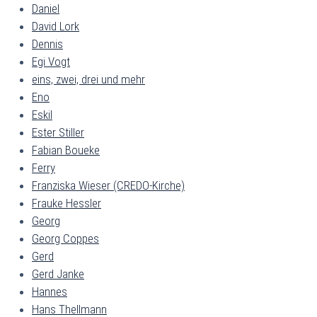
Daniel
David Lork
Dennis
Egi Vogt
eins, zwei, drei und mehr
Eno
Eskil
Ester Stiller
Fabian Boueke
Ferry
Franziska Wieser (CREDO-Kirche)
Frauke Hessler
Georg
Georg Coppes
Gerd
Gerd Janke
Hannes
Hans Thellmann