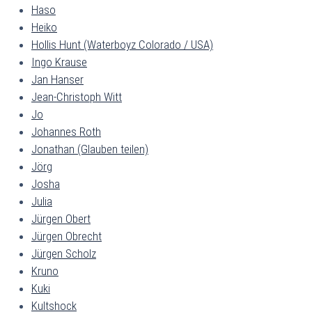
Haso
Heiko
Hollis Hunt (Waterboyz Colorado / USA)
Ingo Krause
Jan Hanser
Jean-Christoph Witt
Jo
Johannes Roth
Jonathan (Glauben teilen)
Jörg
Josha
Julia
Jürgen Obert
Jürgen Obrecht
Jürgen Scholz
Kruno
Kuki
Kultshock