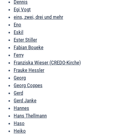
Dennis
Egi Vogt
eins, zwei, drei und mehr
Eno
Eskil
Ester Stiller
Fabian Boueke
Ferry
Franziska Wieser (CREDO-Kirche)
Frauke Hessler
Georg
Georg Coppes
Gerd
Gerd Janke
Hannes
Hans Thellmann
Haso
Heiko