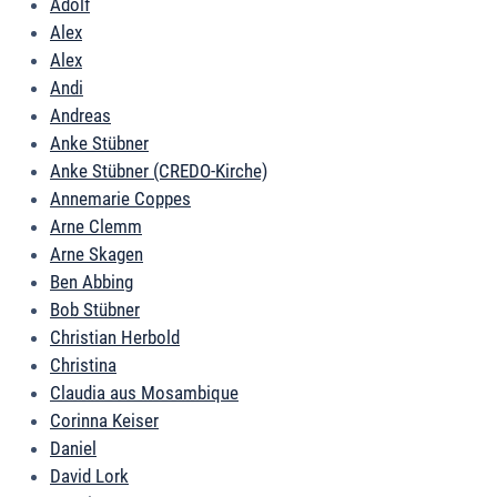
Adolf
Alex
Alex
Andi
Andreas
Anke Stübner
Anke Stübner (CREDO-Kirche)
Annemarie Coppes
Arne Clemm
Arne Skagen
Ben Abbing
Bob Stübner
Christian Herbold
Christina
Claudia aus Mosambique
Corinna Keiser
Daniel
David Lork