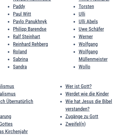
Paddy
Torsten
Paul Witt
Ulli
Pavlo Panukhnyk
Ulli Abels
Philipp Barendse
Uwe Schäfer
Ralf Steinhart
Werner
Reinhard Rehberg
Wolfgang
Roland
Wolfgang
Sabrina
Müllenmeister
Sandra
Wollo
alismus
Wer ist Gott?
ialismus
Werdet wie die Kinder
ich Übernatürlich
Wie hat Jesus die Bibel
verstanden?
barung
Zugänge zu Gott
Gottes
Zweifel(n)
as Kirchenjahr