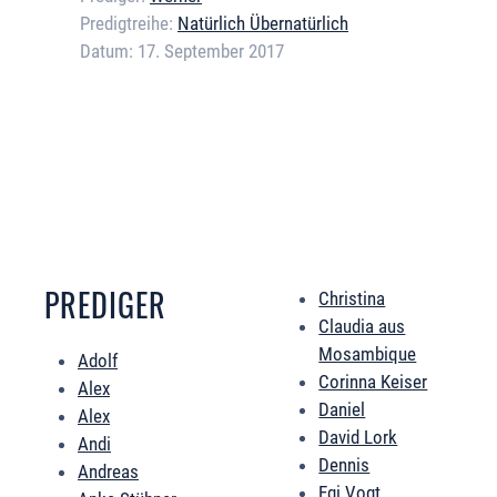
Predigtreihe:
Natürlich Übernatürlich
Datum:
17. September 2017
Error loading media: File could not be played
PREDIGER
Christina
Claudia aus
Mosambique
Adolf
Corinna Keiser
Alex
Daniel
Alex
David Lork
Andi
Dennis
Andreas
Egi Vogt