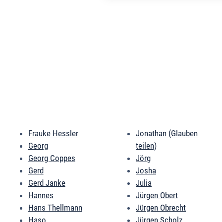
Frauke Hessler
Jonathan (Glauben
Georg
teilen)
Georg Coppes
Jörg
Gerd
Josha
Gerd Janke
Julia
Hannes
Jürgen Obert
Hans Thellmann
Jürgen Obrecht
Haso
Jürgen Scholz