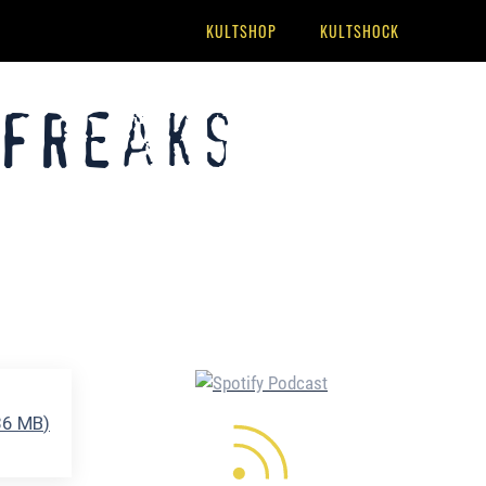
KULTSHOP
KULTSHOCK
 Freaks
86 MB
)