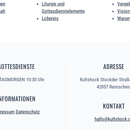
gen
Liturgie und
Verge
nah
Gottesdienstelemente
Vision
Lobpreis
Warum
GOTTESDIENSTE
ADRESSE
AGMORGEN 10:30 Uhr
Kultshock Stockder Straß
42857 Remschei
NFORMATIONEN
KONTAKT
ressum
Datenschutz
hallo@kultshock.