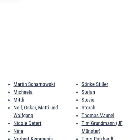
Martin Scharnowski
Sönke Stiller
Michaela
Stefan
Mittli
Stevie
Nell, Oskar, Matti und
Storch
Wolfgang
Thomas Vaupel
Nicole Detert
Tim Grundmann (JF
Nina
Münster)
Norbert Kemmesis
Timo Pickhardt