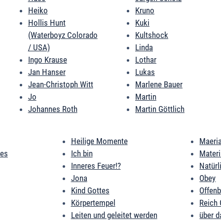
Heiko
Kruno
Hollis Hunt
Kuki
(Waterboyz Colorado
Kultshock
/ USA)
Linda
Ingo Krause
Lothar
Jan Hanser
Lukas
Jean-Christoph Witt
Marlene Bauer
Jo
Martin
Johannes Roth
Martin Göttlich
Heilige Momente
Maeri
des
Ich bin
Mater
Inneres Feuer!?
Natürl
Jona
Obey
Kind Gottes
Offen
Körpertempel
Reich 
Leiten und geleitet werden
über d