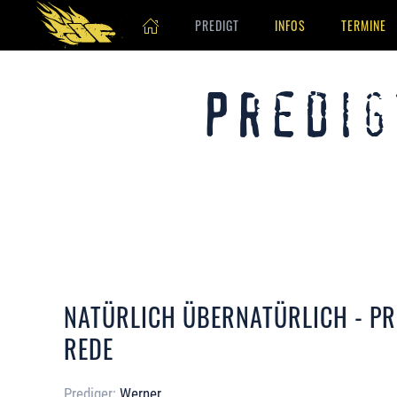
PREDIGT
INFOS
TERMINE
Skip to main content
Predig
NATÜRLICH ÜBERNATÜRLICH - P
REDE
Prediger:
Werner