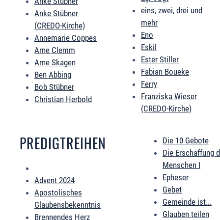
Anke Stübner
eins, zwei, drei und
Anke Stübner
mehr
(CREDO-Kirche)
Eno
Annemarie Coppes
Eskil
Arne Clemm
Ester Stiller
Arne Skagen
Fabian Boueke
Ben Abbing
Ferry
Bob Stübner
Franziska Wieser
Christian Herbold
(CREDO-Kirche)
PREDIGTREIHEN
Die 10 Gebote
Die Erschaffung 
Menschen I
Epheser
Advent 2024
Gebet
Apostolisches
Gemeinde ist...
Glaubensbekenntnis
Glauben teilen
Brennendes Herz